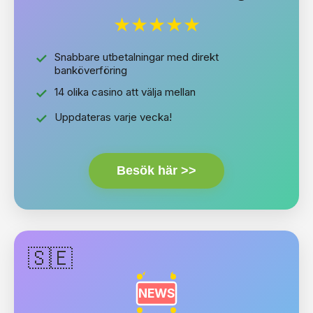
★
★
★
★
★
Snabbare utbetalningar med direkt
banköverföring
14 olika casino att välja mellan
Uppdateras varje vecka!
Besök här >>
🇸🇪
NEWS