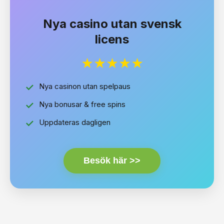
Nya casino utan svensk
licens
★
★
★
★
★
Nya casinon utan spelpaus
Nya bonusar & free spins
Uppdateras dagligen
Besök här >>