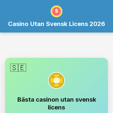
$
Casino Utan Svensk Licens 2026
🇸🇪
🎰
Bästa casinon utan svensk
licens